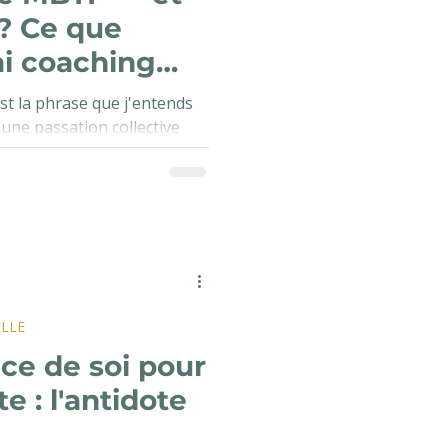
 ? Ce que
i coaching
'est la phrase que j'entends
 une passation collective
hing MBTI certifié ancré
lle, il y a un monde. Et
 avec soi-même.
LLE
ce de soi pour
e : l'antidote