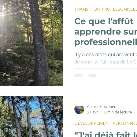
TRANSITION PROFESSONNEL
LE
Ce que l'affût
apprendre sur 
professionnel
Il y a des mots qui arriven
de ceux-là. J'ai regardé Le C
quelques soirs. Ce film suit
même famille — un grand-pè
pratiquent l'affût dans les 
heures d'immobilité et de s
où l'on attend que la bête
des naturalistes au sens p
Chiara Kirschner
27 avr.
6 min de lecture
personnes qui ont choisi d'
vivan
DÉVELOPPEMENT PERSONNE
"J'ai déjà fait