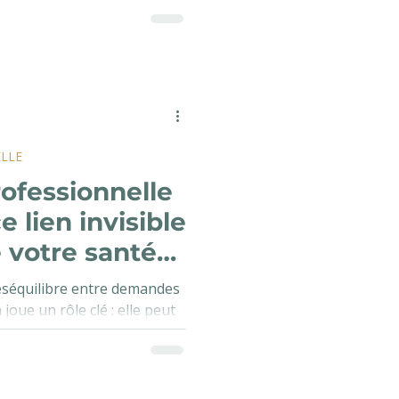
LLE
rofessionnelle
e lien invisible
 votre santé
vail
éséquilibre entre demandes
joue un rôle clé : elle peut
 ressources protectrices.