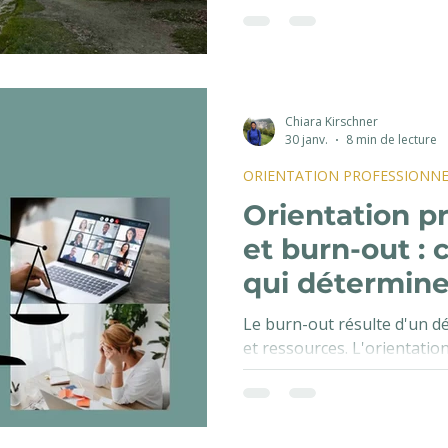
vers ce que l'on veut créer.
Chiara Kirschner
30 janv.
8 min de lecture
ORIENTATION PROFESSIONNE
Orientation p
et burn-out : c
qui détermine
mentale au tra
Le burn-out résulte d'un d
et ressources. L'orientation 
renforcer ou fragiliser vos