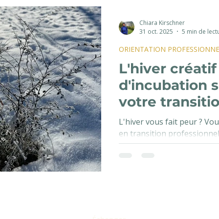
Chiara Kirschner
31 oct. 2025
5 min de lect
ORIENTATION PROFESSIONNE
L'hiver créatif
d'incubation 
votre transiti
professionnel
L'hiver vous fait peur ? V
en transition professionne
pendant que tout le monde a
était exactement ce qu'il vo
une pause vide, c'est la ph
créativité professionnelle.
"lenteur" est en réalité vot