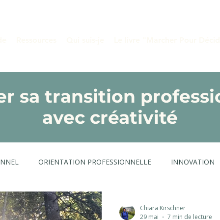
de
Ressources
Qui suis-je
Le livre "Marcher Pour Décid
er sa transition professi
avec créativité
ONNEL
ORIENTATION PROFESSIONNELLE
INNOVATION
CREATIVITE PROFESSIONNELLE
MARCHE D'INSPIRATION
Chiara Kirschner
29 mai
7 min de lecture