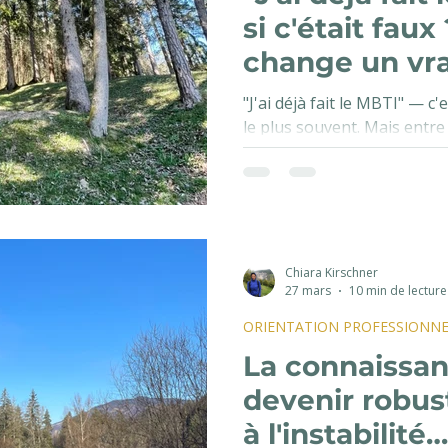
si c'était faux
change un vra
MBTI
"J'ai déjà fait le MBTI" — c
le plus souvent. Mais entre
sans restitution et un coac
dans votre histoire personne
parfois, une réconciliation
Chiara Kirschner
27 mars
10 min de lecture
ORIENTATION PROFESSIONNE
La connaissan
devenir robust
à l'instabilité