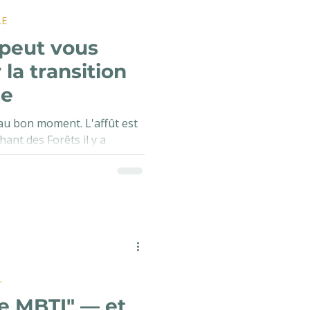
LE
 peut vous
la transition
le
t au bon moment. L'affût est
hant des Forêts il y a
 trois générations d'une
re, un père, un fils — qui
sous-bois : ces longues
ilence, parfois nocturnes,
 sauvage se montre. Ce sont
rofond du terme, des
entrer en relation avec le
L
 le MBTI" — et