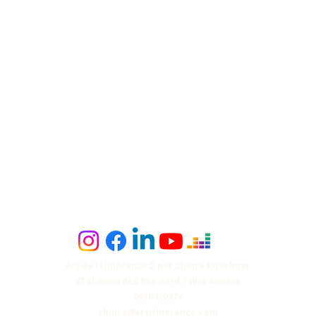
Art de l'Itinérance© par Chiara Kirschner
47 chemin des fins nord
74000 Annecy
0610480374
chiara@artitinerance.com