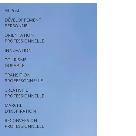
All Posts
DÉVELOPPEMENT
PERSONNEL
ORIENTATION
PROFESSIONNELLE
INNOVATION
TOURISME
DURABLE
TRANSITION
PROFESSONNELLE
CREATIVITE
PROFESSIONNELLE
MARCHE
D'INSPIRATION
RECONVERSION
PROFESSIONNELLE