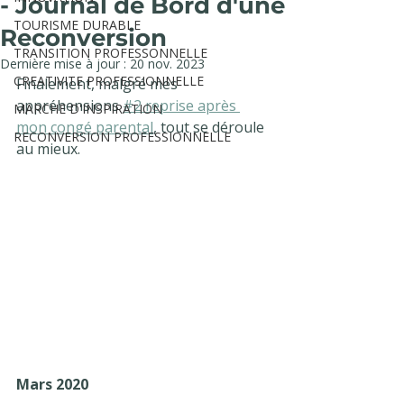
- Journal de Bord d'une
TOURISME DURABLE
Reconversion
TRANSITION PROFESSONNELLE
Dernière mise à jour :
20 nov. 2023
CREATIVITE PROFESSIONNELLE
Finalement, malgré mes 
appréhensions 
#2 reprise après 
MARCHE D'INSPIRATION
mon congé parental
, tout se déroule 
RECONVERSION PROFESSIONNELLE
au mieux. 
Mars 2020 