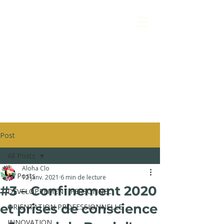
Post
All Posts
Aloha Clo
All Posts
12 janv. 2021
6 min de lecture
#3 – Confinement 2020
DÉVELOPPEMENT PERSONNEL
et prises de conscience
ORIENTATION PROFESSIONNELLE
INNOVATION