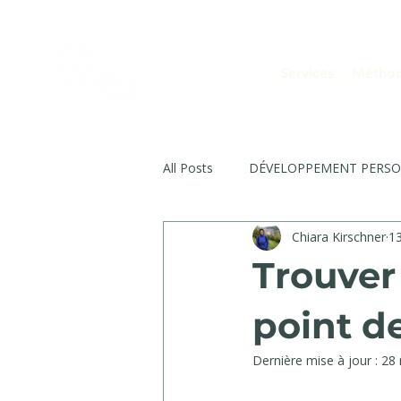
Services
Métho
All Posts
DÉVELOPPEMENT PERS
Chiara Kirschner
1
TRANSITION PROFESSONNELLE
Trouver
RECONVERSION PROFESSIONNEL
point d
Dernière mise à jour :
28 