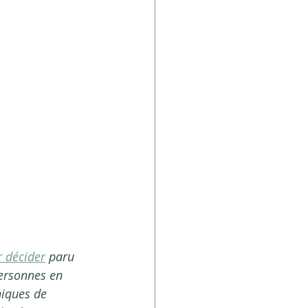
e partie de 
 il avait 
tes à 
n de monter 
ir se mettre 
 changer son 
n est 
environnement 
 décider
 paru 
ersonnes en 
niques de 