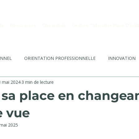
de
Ressources
Qui suis-je
Le livre "Marcher Pour Décid
ONNEL
ORIENTATION PROFESSIONNELLE
INNOVATION
3 mai 2024
3 min de lecture
CREATIVITE PROFESSIONNELLE
MARCHE D'INSPIRATION
 sa place en changea
LE
e vue
mai 2025