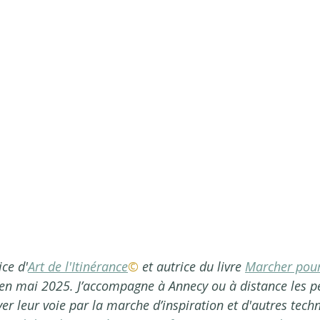
it l’entrepreneuriat humain. Il pouvait supporter un
 mais pas autant que son employeur lui demandait. Et
isir aux autres. Un ami lui a dit qu’une chambre d’hô
ui cherchait un repreneur. Il est aujourd’hui en trai
e d’entreprise (en étant bien conscient qu’il va fallo
 pour promouvoir son activité !)
 sa place au travail, faut-il se changer soi-même ou
ien... ni l'un, ni l'autre. Chez Art de l'Itinérance©, o
 en travaillant sur la relation entre nous et notre 
er sa place.
ice d'
Art de l'Itinérance
©
 et autrice du livre 
Marcher pour
 en mai 2025. J’accompagne à Annecy ou à distance les p
er leur voie par la marche d’inspiration et d'autres tech