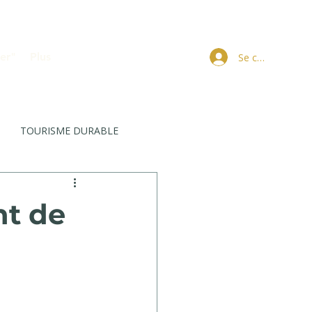
er"
Plus
Se connecter
TOURISME DURABLE
nt de