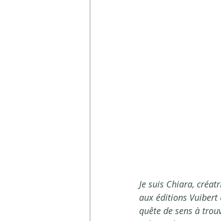
Pour Laurent, c’éta
travail automatisé,
besoin de faire pla
proximité de chez l
un projet de repris
aux réseaux sociaux
Alors, pour trouver
environnement ? Et b
convaincu que c'est
que l’on peut trouv
Je suis Chiara, créatr
aux éditions Vuibert
quête de sens à trouv