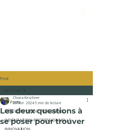
Post
All Posts
Chiara Kirschner
All Posts
20 févr. 2024
5 min de lecture
Les deux questions à
DÉVELOPPEMENT PERSONNEL
se poser pour trouver
ORIENTATION PROFESSIONNELLE
INNOVATION