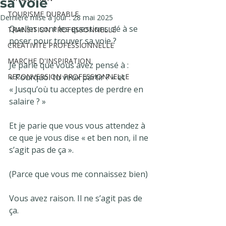
sa voie
TOURISME DURABLE
Dernière mise à jour :
28 mai 2025
Quelles sont les questions clé à se 
TRANSITION PROFESSONNELLE
poser pour trouver sa voie ?
CREATIVITE PROFESSIONNELLE
MARCHE D'INSPIRATION
Je parie que vous avez pensé à : 
RECONVERSION PROFESSIONNELLE
« Pourquoi tu veux partir ? » et 
« Jusqu’où tu acceptes de perdre en 
salaire ? »
Et je parie que vous vous attendez à 
ce que je vous dise « et ben non, il ne 
s’agit pas de ça ».
(Parce que vous me connaissez bien)
Vous avez raison. Il ne s’agit pas de 
ça.